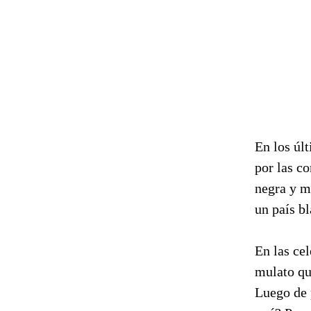
En los
úl
por las c
negra y me
un país b
En
las ce
mulato qu
Luego de 