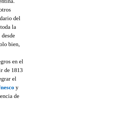
entina.
otros
dario del
toda la
s desde
olo bien,
egros en el
tir de 1813
egrar el
Unesco
y
en­cia de