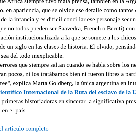
ue Africa siempre tuvo mala prensa, también en la Arg
o, en apariencia, que se olvide ese detalle como tantos 
de la infancia y es difícil conciliar ese personaje secun
que no to­dos pueden ser Saavedra, French o Beruti) con 
ción institucionalizada a la que se so­mete a los chico
e un siglo en las clases de histo­ria. El olvido, pensánd
 sea del todo inexplicable.
 errores que siempre saltan cuando se habla sobre los n
ran pocos, ni los tratábamos bien ni fueron libres a par
ree", explica Marta Goldberg, la única argentina en int
ientífico Internacional de la Ruta del esclavo de la 
 primeras historiadoras en sincerar la significativa pres
 en el país.
el artículo completo