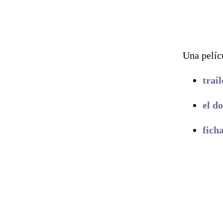
Una pelíc
trail
el d
fich