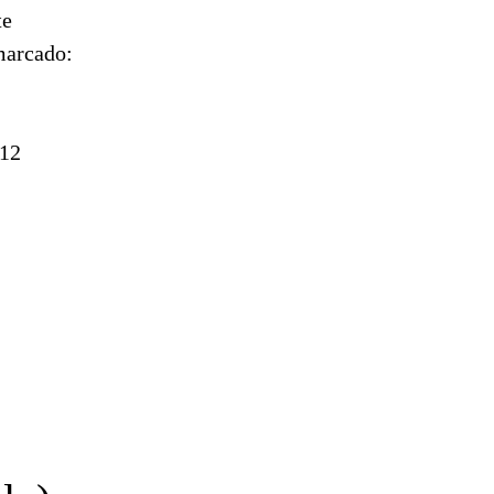
te
marcado:
 12