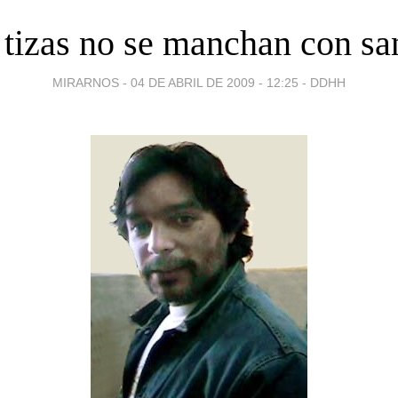
 tizas no se manchan con sa
MIRARNOS -
04 DE ABRIL DE 2009 - 12:25
-
DDHH