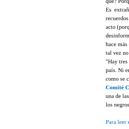
qué? Porq
Es
extrañ
recuerdos 
acto (por
desinforma
hace más d
tal vez no
"Hay
tres
país. Ni e
como se c
Co­mité C
una de las
los negros
Para leer 