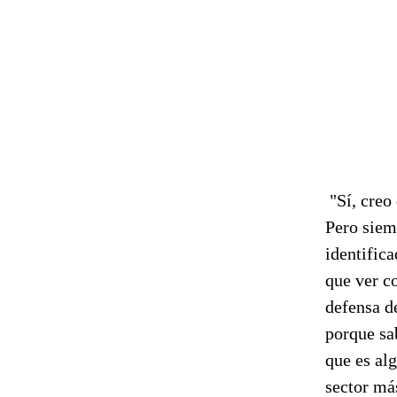
"Sí, creo
Pero siem
identifica
que ver c
defensa d
porque sab
que es alg
sector má