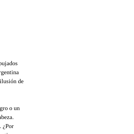
pujados
rgentina
ilusión de
gro o un
abeza.
. ¿Por